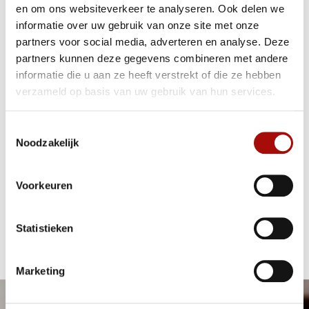
en om ons websiteverkeer te analyseren. Ook delen we
kolen
informatie over uw gebruik van onze site met onze
€
17,00
partners voor social media, adverteren en analyse. Deze
partners kunnen deze gegevens combineren met andere
informatie die u aan ze heeft verstrekt of die ze hebben
verzameld op basis van uw gebruik van hun services.
Heeft u vragen over onze
Toestemmingsselectie
boeken?
Noodzakelijk
Vragen over onze boeken? Neem
contact
met ons op of
kom langs in de showloods!
Voorkeuren
Neem contact op
Statistieken
Bezoek de showroom
Marketing
Een houtoven kopen