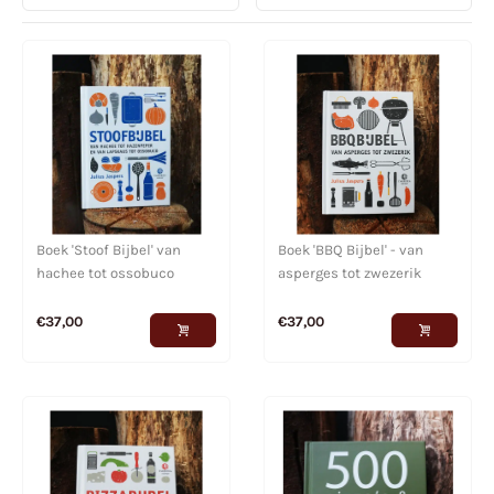
Boek 'Stoof Bijbel' van
Boek 'BBQ Bijbel' - van
hachee tot ossobuco
asperges tot zwezerik
€
37,00
€
37,00