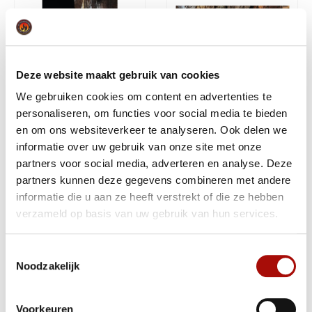
Deze website maakt gebruik van cookies
We gebruiken cookies om content en advertenties te
personaliseren, om functies voor social media te bieden
Olie kannetje -
Deegcutter - Hulpmiddel
en om ons websiteverkeer te analyseren. Ook delen we
Gemakkelijk olijfolie
deeg snijden pizza en
informatie over uw gebruik van onze site met onze
toevoegen aan de pizza
brood
partners voor social media, adverteren en analyse. Deze
partners kunnen deze gegevens combineren met andere
€
35,00
€
9,00
informatie die u aan ze heeft verstrekt of die ze hebben
verzameld op basis van uw gebruik van hun services.
Toestemmingsselectie
Noodzakelijk
Voorkeuren