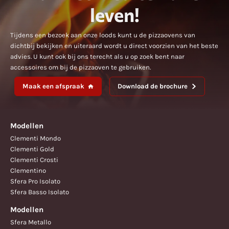
leven!
Tijdens een bezoek aan onze loods kunt u de pizzaovens van
dichtbij bekijken en uiteraard wordt u direct voorzien van het beste
advies. U kunt ook bij ons terecht als u op zoek bent naar
accessoires om bij de pizzaoven te gebruiken.
Maak een afspraak
Download de brochure
Modellen
Clementi Mondo
Clementi Gold
Clementi Crosti
Clementino
Sfera Pro Isolato
Sfera Basso Isolato
Modellen
Sfera Metallo