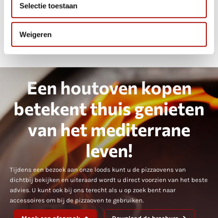
Selectie toestaan
€
60,00
Weigeren
Een houtoven kopen
betekent thuis genieten
van het mediterrane
leven!
Tijdens een bezoek aan onze loods kunt u de pizzaovens van
dichtbij bekijken en uiteraard wordt u direct voorzien van het beste
advies. U kunt ook bij ons terecht als u op zoek bent naar
accessoires om bij de pizzaoven te gebruiken.