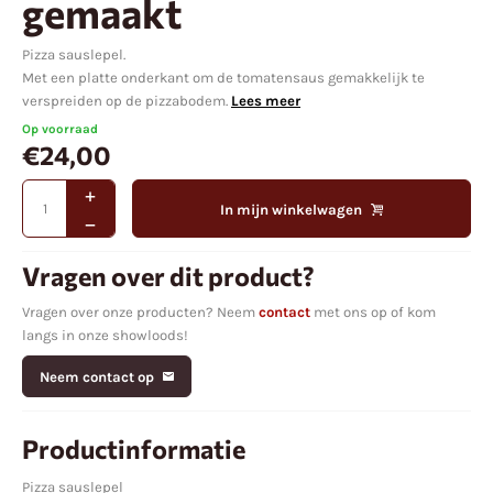
gemaakt
Pizza sauslepel.
Met een platte onderkant om de tomatensaus gemakkelijk te
verspreiden op de pizzabodem.
Lees meer
Op voorraad
€
24,00
In mijn winkelwagen
Vragen over dit product?
Vragen over onze producten? Neem
contact
met ons op of kom
langs in onze showloods!
Neem contact op
Productinformatie
Pizza sauslepel