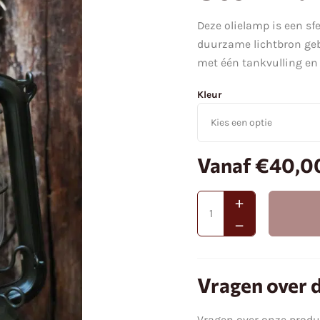
Deze olielamp is een sfe
duurzame lichtbron gebr
met één tankvulling en 
Kleur
Vanaf
€
40,0
Vragen over d
Vragen over onze prod