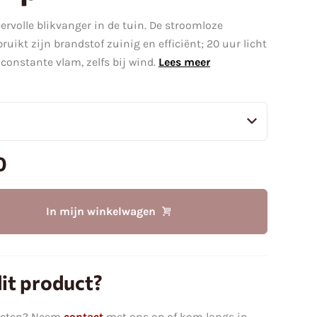
ervolle blikvanger in de tuin. De stroomloze
uikt zijn brandstof zuinig en efficiënt; 20 uur licht
constante vlam, zelfs bij wind.
Lees meer
0
In mijn winkelwagen
it product?
ucten? Neem
contact
met ons op of kom langs in