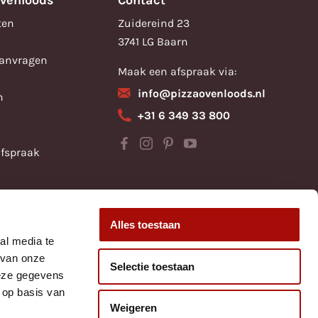
ovenloods
Contact
ten
Zuidereind 23
3741 LG Baarn
aanvragen
Maak een afspraak via:
info@pizzaovenloods.nl
n
+31 6 349 33 800
fspraak
Alles toestaan
al media te
 van onze
Selectie toestaan
deze gegevens
 op basis van
Weigeren