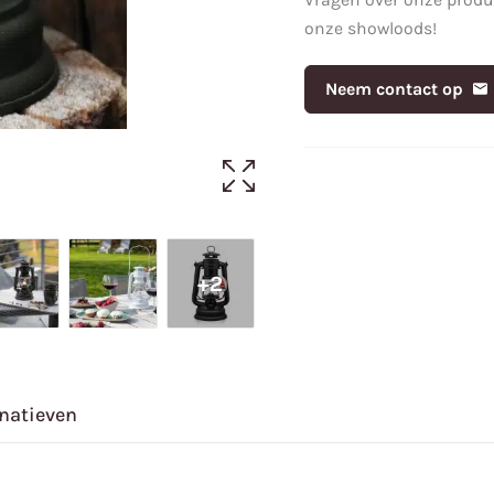
onze showloods!
Neem contact op
+2
rnatieven