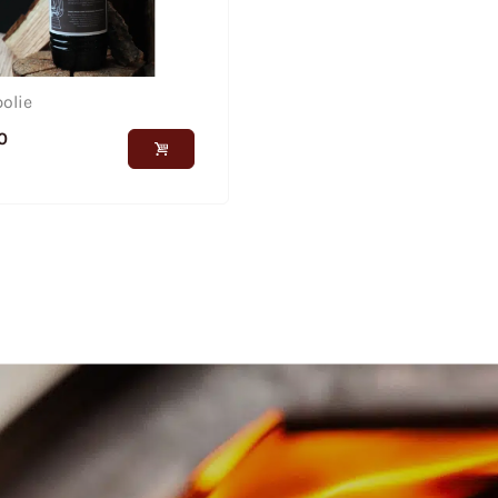
olie
0