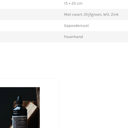
15 × 25 cm
Mat zwart, Olijfgroen, Wit, Zink
Gepoedercoat
Feuerhand