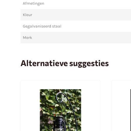
Afmetingen
Kleur
Gegalvaniseerd staal
Merk
Alternatieve suggesties