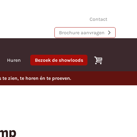
Contact
Brochure aanvragen
Huren
Bezoek de showloods
e zien, te horen én te proeven.
amp