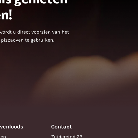
n!
wordt u direct voorzien van het
e pizzaoven te gebruiken.
ovenloods
Contact
ten
Zuidereind 23