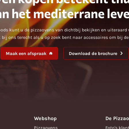
an het mediterrane leve
ods kunt u de pizzaovens van dichtbij bekijken en uiteraard 
 bij ons terecht als u op zoek bent naar accessoires om bij d
Maak een afspraak
Download de brochure
Webshop
De Pizza
Pizzaovens
Foto's klan