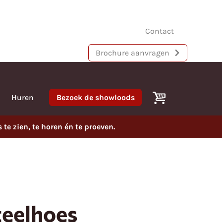
Contact
Brochure aanvragen
Huren
Bezoek de showloods
e zien, te horen én te proeven.
steelhoes