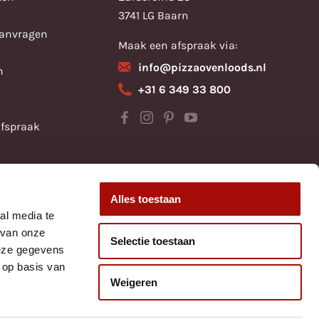
3741 LG Baarn
aanvragen
Maak een afspraak via:
info@pizzaovenloods.nl
n
+31 6 349 33 800
fspraak
Alles toestaan
al media te
 van onze
Selectie toestaan
deze gegevens
 op basis van
Weigeren