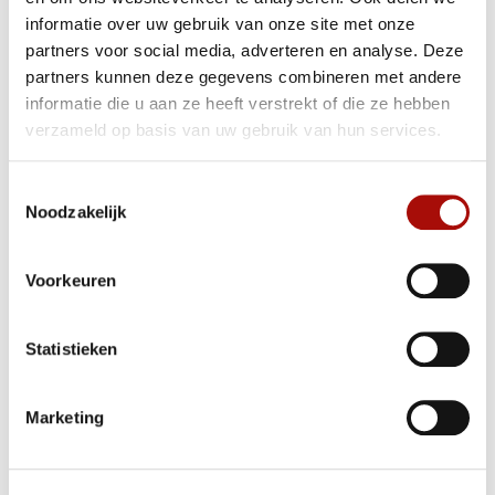
ophangsysteem, zie afbeelding.
informatie over uw gebruik van onze site met onze
partners voor social media, adverteren en analyse. Deze
partners kunnen deze gegevens combineren met andere
Alternatieve suggesties
informatie die u aan ze heeft verstrekt of die ze hebben
verzameld op basis van uw gebruik van hun services.
Toestemmingsselectie
Noodzakelijk
Voorkeuren
Statistieken
Barbecue rooster - 2
Bijl Viktor Viking
maten voor alle pizzaovens
Marketing
€
79,00
€
80,00