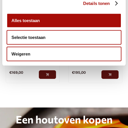
Details tonen
Alles toestaan
Selectie toestaan
Weigeren
Schepset Alu
Schepset Clementi
€
169,00
€
195,00
Een houtoven kopen