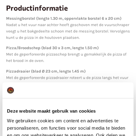
Productinformatie
Messingborstel (lengte 1.30 m, oppervlakte borstel 6 x 20 cm)
Nadat u het vuur naar achter heeft geschoven met de vuurschraper
veegt u het bakgedeelte schoon met de messing borstel. Vervolgens
kunt u de pizza in de houtoven plaatsen.
Pizza/Broodschep (blad 30 x 3 cm, lengte 1.50 m)
Met de geperforeerde pizzaschep brengt u gemakkelijk de pizza of
het brood in de oven.
Pizzadraaier (blad Ø 23 cm, lengte 1.45 m)
Met de geperforeerde pizzadraaier roteert u de pizza langs het vuur
zodat alle kanten goed gaar zijn. Dit doet u, omdat de temperatuur
in de houtoven niet overal hetzelfde is. Op de steel zit een
kunststof handgreep. Met deze handgreep kunt u de steel van de
pizzaschep naar voren of achteren bewegen. Op deze manier heeft
u perfect grip op de pizza en controle over de pizzaschep tijdens
Deze website maakt gebruik van cookies
gebruik.
We gebruiken cookies om content en advertenties te
Ophangsysteem
personaliseren, om functies voor social media te bieden
Hang de drie-delige schepset Blu handig op met dit
en om ons websiteverkeer te analyseren. Ook delen we