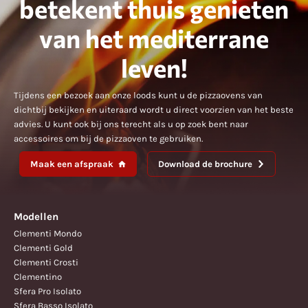
betekent thuis genieten
van het mediterrane
leven!
Tijdens een bezoek aan onze loods kunt u de pizzaovens van
dichtbij bekijken en uiteraard wordt u direct voorzien van het beste
advies. U kunt ook bij ons terecht als u op zoek bent naar
accessoires om bij de pizzaoven te gebruiken.
Maak een afspraak
Download de brochure
Modellen
Clementi Mondo
Clementi Gold
Clementi Crosti
Clementino
Sfera Pro Isolato
Sfera Basso Isolato