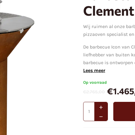
Clement
Wij ruimen al onze bar
pizzaoven specialist en
De barbecue Icon van C
liefhebber van buiten k
barbecue is ontworpen o
Lees meer
Op voorraad
€
1.465
€
2.765,00