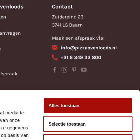
ovenloods
Contact
ten
Zuidereind 23
3741 LG Baarn
aanvragen
Maak een afspraak via:
info@pizzaovenloods.nl
n
+31 6 349 33 800
fspraak
Alles toestaan
al media te
 van onze
Selectie toestaan
deze gegevens
 op basis van