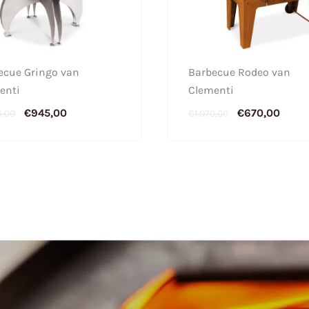
ecue Gringo van
Barbecue Rodeo van
enti
Clementi
€
945,00
€
670,00
5,00
€
1.070,00