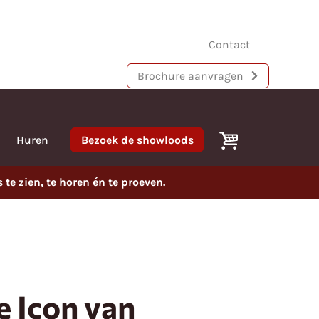
Contact
Brochure aanvragen
Huren
Bezoek de showloods
e zien, te horen én te proeven.
 Icon van