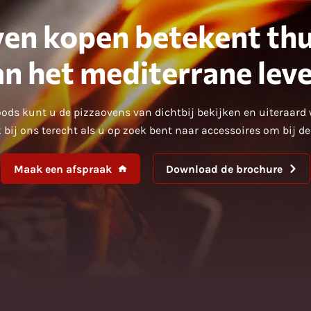
en kopen betekent thu
an het mediterrane leve
ods kunt u de pizzaovens van dichtbij bekijken en uiteraard 
 bij ons terecht als u op zoek bent naar accessoires om bij d
Maak een afspraak
Download de brochure