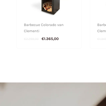
Barbecue Colorado van
Barb
Clementi
Clem
€
1.365,00
€
2.299,00
€
1.34