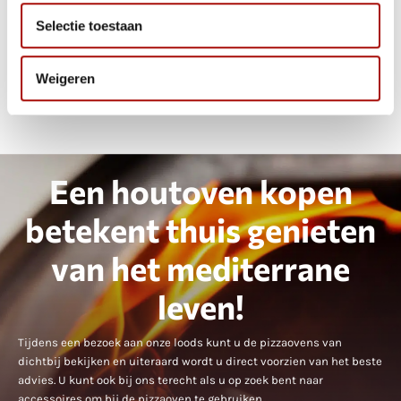
voor de pizza gemaakt
Selectie toestaan
€
9,00
€
24,00
Weigeren
Een houtoven kopen
betekent thuis genieten
van het mediterrane
leven!
Tijdens een bezoek aan onze loods kunt u de pizzaovens van
dichtbij bekijken en uiteraard wordt u direct voorzien van het beste
advies. U kunt ook bij ons terecht als u op zoek bent naar
accessoires om bij de pizzaoven te gebruiken.