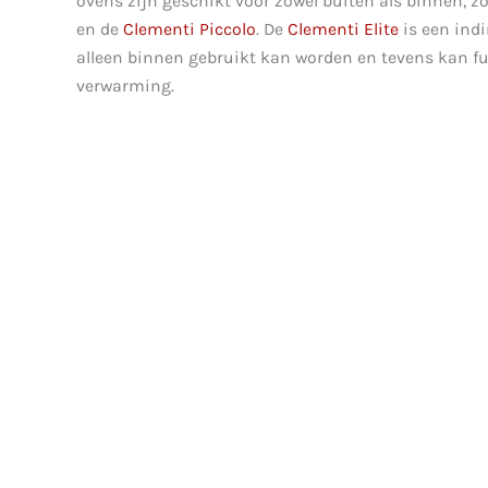
ovens zijn geschikt voor zowel buiten als binnen, z
en de
Clementi Piccolo
. De
Clementi Elite
is een indi
alleen binnen gebruikt kan worden en tevens kan f
verwarming.