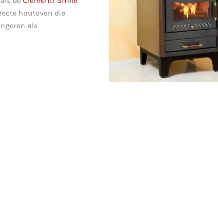
oals de
Clementi Smile
recte houtoven die
ungeren als